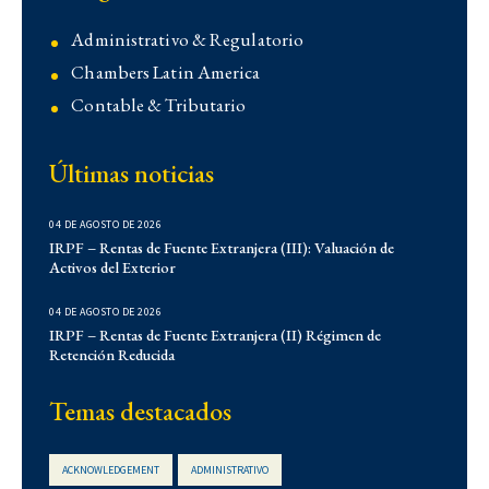
Administrativo & Regulatorio
Chambers Latin America
Contable & Tributario
Contencioso
Últimas noticias
Corporativo
Corporativo
04 DE AGOSTO DE 2026
Demo
IRPF – Rentas de Fuente Extranjera (III): Valuación de
Activos del Exterior
Derecho Administrativo
IFLR 1000
04 DE AGOSTO DE 2026
Institucionales
IRPF – Rentas de Fuente Extranjera (II) Régimen de
Retención Reducida
Laboral
Latin Lawyer 250
Temas destacados
Legal 500
Legal Alert
ACKNOWLEDGEMENT
ADMINISTRATIVO