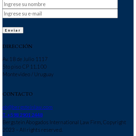
DIRECCIÓN
Av. 18 de Julio 1117
5to piso CP 11.100
Montevideo / Uruguay
CONTACTO
eb@bergsteinlaw.com
T. +598 2901 2448
Bergstein Abogados International Law Firm, Copyright
2023 – All rights reserved.