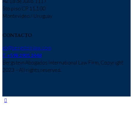
Av. 18 de Julio 1117
5to piso CP 11.100
Montevideo / Uruguay
CONTACTO
eb@bergsteinlaw.com
T. +598 2901 2448
Bergstein Abogados International Law Firm, Copyright
2023 – All rights reserved.