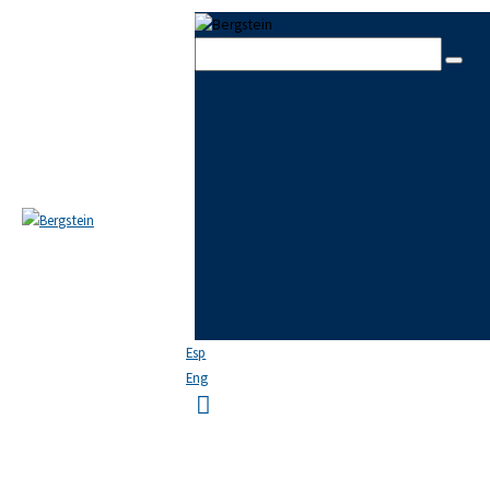
Skip to content
Skip to footer
Close
EL ESTUDIO
EQUIPO
ÁREAS DE PRÁCTICA
NOTICIAS
FAQ
CONTACTO
Esp
Eng