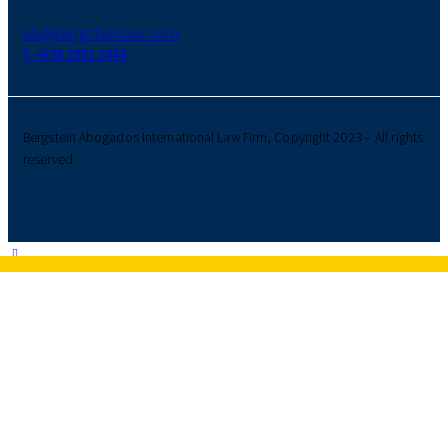
eb@bergsteinlaw.com
T. +598 2901 2448
Bergstein Abogados International Law Firm, Copyright 2023 – All rights
reserved.