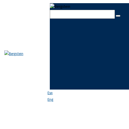
Skip to content
Skip to footer
Close
EL ESTUDIO
EQUIPO
ÁREAS DE PRÁCTICA
NOTICIAS
FAQ
CONTACTO
Esp
Eng