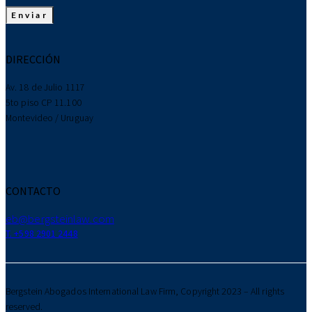
DIRECCIÓN
Av. 18 de Julio 1117
5to piso CP 11.100
Montevideo / Uruguay
CONTACTO
eb@bergsteinlaw.com
T. +598 2901 2448
Bergstein Abogados International Law Firm, Copyright 2023 – All rights
reserved.