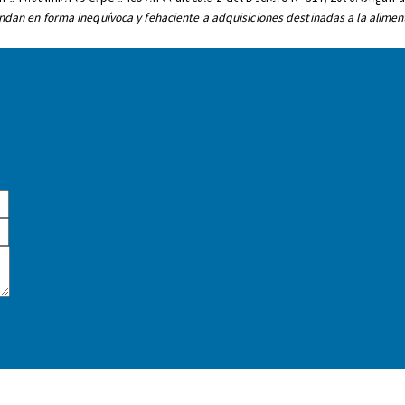
EPORTE TRIBUTARIO N°
dan en forma inequívoca y fehaciente a adquisiciones destinadas a la alimen