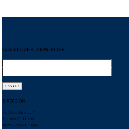
SUSCRIPCIÓN AL NEWSLETTER
DIRECCIÓN
Av. 18 de Julio 1117
5to piso CP 11.100
Montevideo / Uruguay