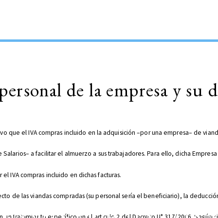
ersonal de la empresa y su d
stuvo que el IVA compras incluido en la adquisición –por una empresa– de vian
alarios– a facilitar el almuerzo a sus trabajadores. Para ello, dicha Empresa
el IVA compras incluido en dichas facturas.
cto de las viandas compradas (su personal sería el beneficiario), la deducci
n un tratamiento específico en el artículo 2 del Decreto N° 317/2006. Según di