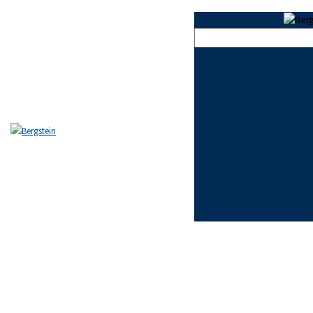
Skip to content
Skip to footer
Close
EL ESTUDIO
EQUIPO
ÁREAS DE PRÁCTICA
NOTICIAS
FAQ
CONTACTO