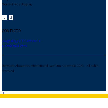
Montevideo / Uruguay
CONTACTO
eb@bergsteinlaw.com
T. +598 2901 2448
Bergstein Abogados International Law Firm, Copyright 2023 – All rights
reserved.