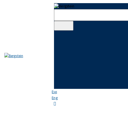
Skip to content
Skip to footer
EL ESTUDIO
EQUIPO
ÁREAS DE PRÁCTICA
NOTICIAS
FAQ
CONTACTO
Esp
Eng