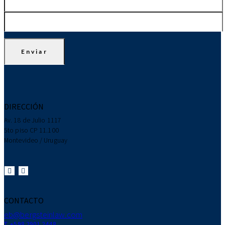
DIRECCIÓN
Av. 18 de Julio 1117
5to piso CP 11.100
Montevideo / Uruguay
CONTACTO
eb@bergsteinlaw.com
T. +598 2901 2448