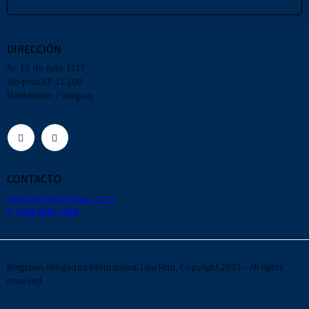
DIRECCIÓN
Av. 18 de Julio 1117
5to piso CP 11.100
Montevideo / Uruguay
CONTACTO
eb@bergsteinlaw.com
T. +598 2901 2448
Bergstein Abogados International Law Firm, Copyright 2023 – All rights
reserved.