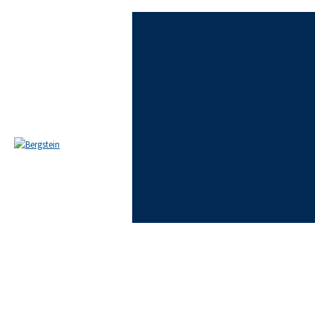
Skip to content
Skip to footer
EL ESTUDIO
EQUIPO
ÁREAS DE PRÁCTICA
NOTICIAS
FAQ
CONTACTO