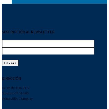
SUSCRIPCIÓN AL NEWSLETTER
DIRECCIÓN
Av. 18 de Julio 1117
5to piso CP 11.100
Montevideo / Uruguay