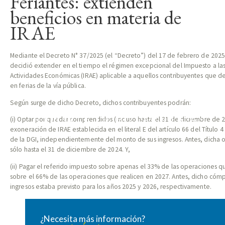
Feriantes: extienden
beneficios en materia de
IRAE
Mediante el Decreto N° 37/2025 (el “Decreto”) del 17 de febrero de 2025
decidió extender en el tiempo el régimen excepcional del Impuesto a las
Actividades Económicas (IRAE) aplicable a aquellos contribuyentes que de
en ferias de la vía pública.
Según surge de dicho Decreto, dichos contribuyentes podrán:
REPORTE TRIBUTARIO N°67
(i) Optar por quedar comprendidos (incluso hasta el 31 de diciembre de 2
exoneración de IRAE establecida en el literal E del artículo 66 del Título
de la DGI, independientemente del monto de sus ingresos. Antes, dicha o
sólo hasta el 31 de diciembre de 2024. Y,
(ii) Pagar el referido impuesto sobre apenas el 33% de las operaciones q
sobre el 66% de las operaciones que realicen en 2027. Antes, dicho cómp
ingresos estaba previsto para los años 2025 y 2026, respectivamente.
¿Necesita más información?