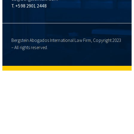
T. +598 2901 2448
Bergstein Abogados International Law Firm, Copyright 2023
– All rights reserved.