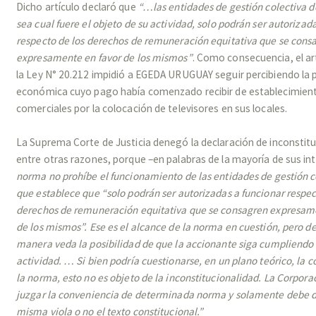
Dicho artículo declaró que
“…las entidades de gestión colectiva d
sea cual fuere el objeto de su actividad, solo podrán ser autorizad
respecto de los derechos de remuneración equitativa que se cons
expresamente en favor de los mismos”
. Como consecuencia, el ar
la Ley N° 20.212 impidió a EGEDA URUGUAY seguir percibiendo la 
económica cuyo pago había comenzado recibir de establecimien
comerciales por la colocación de televisores en sus locales.
REPORTE TRIBUTARIO N°67
La Suprema Corte de Justicia denegó la declaración de inconstitu
entre otras razones, porque –en palabras de la mayoría de sus i
norma no prohíbe el funcionamiento de las entidades de gestión co
que establece que “solo podrán ser autorizadas a funcionar respec
derechos de remuneración equitativa que se consagren expresam
de los mismos”. Ese es el alcance de la norma en cuestión, pero d
manera veda la posibilidad de que la accionante siga cumpliendo
actividad. …
Si bien podría cuestionarse, en un plano teórico, la 
la norma, esto no es objeto de la inconstitucionalidad. La Corpor
juzgar la conveniencia de determinada norma y solamente debe dec
misma viola o no el texto constitucional.”