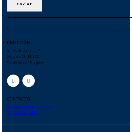
DIRECCIÓN
Av. 18 de Julio 1117
5to piso CP 11.100
Montevideo / Uruguay
CONTACTO
eb@bergsteinlaw.com
T. +598 2901 2448