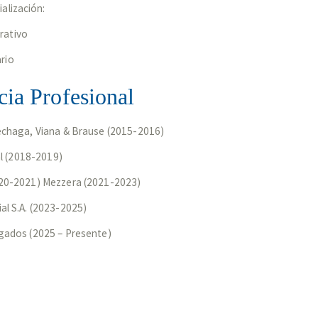
alización:
rativo
rio
cia Profesional
echaga, Viana & Brause (2015-2016)
al (2018-2019)
20-2021) Mezzera (2021-2023)
l S.A. (2023-2025)
gados (2025 – Presente)