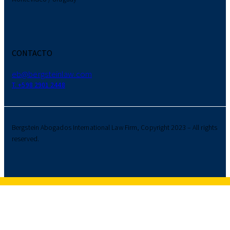
CONTACTO
eb@bergsteinlaw.com
T. +598 2901 2448
Bergstein Abogados International Law Firm, Copyright 2023 – All rights
reserved.