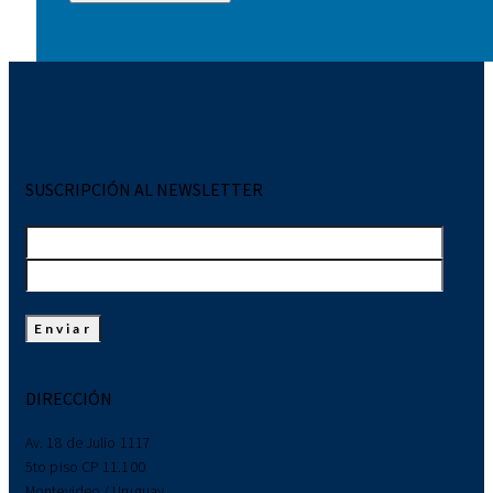
SUSCRIPCIÓN AL NEWSLETTER
DIRECCIÓN
Av. 18 de Julio 1117
5to piso CP 11.100
Montevideo / Uruguay