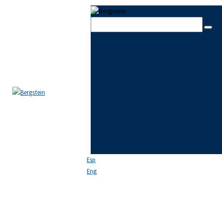
Skip to content
Skip to footer
Close
EL ESTUDIO
EQUIPO
ÁREAS DE PRÁCTICA
NOTICIAS
FAQ
CONTACTO
Esp
Eng