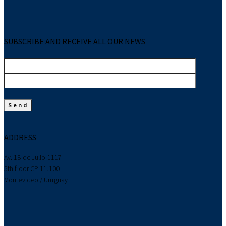
SUBSCRIBE AND RECEIVE ALL OUR NEWS
ADDRESS
Av. 18 de Julio 1117
5th floor CP 11.100
Montevideo / Uruguay