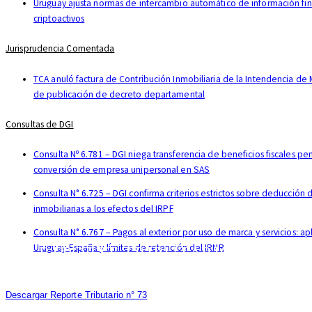
Uruguay ajusta normas de intercambio automático de información fin
criptoactivos
Jurisprudencia Comentada
TCA anuló factura de Contribución Inmobiliaria de la Intendencia de
de publicación de decreto departamental
Consultas de DGI
Consulta Nº 6.781 – DGI niega transferencia de beneficios fiscales pe
conversión de empresa unipersonal en SAS
Consulta N° 6.725 – DGI confirma criterios estrictos sobre deducción
inmobiliarias a los efectos del IRPF
Consulta N° 6.767 – Pagos al exterior por uso de marca y servicios: ap
REPORTE TRIBUTARIO N°73
Uruguay-España y límites de retención del IRNR
Descargar Reporte Tributario n° 73