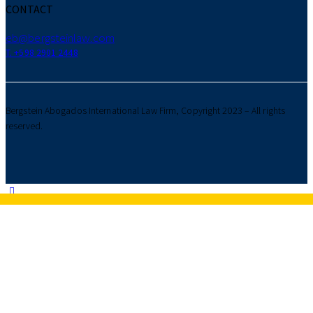
CONTACT
eb@bergsteinlaw.com
T. +598 2901 2448
Bergstein Abogados International Law Firm, Copyright 2023 – All rights
reserved.