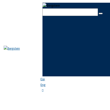
Skip to content
Skip to footer
Close
THE FIRM
TEAM
PRACTICE AREAS
NEWS
FAQ
CONTACT US
Esp
Eng