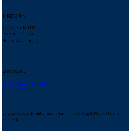
DIRECCIÓN
Av. 18 de Julio 1117
5to piso CP 11.100
Montevideo / Uruguay
CONTACTO
eb@bergsteinlaw.com
T. +598 2901 2448
Bergstein Abogados International Law Firm, Copyright 2023 – All rights
reserved.