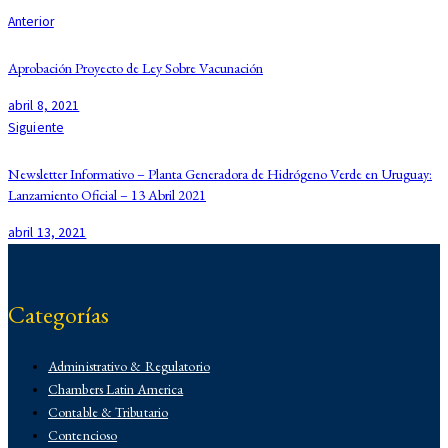
Anterior
Aprobación Proyecto de Ley Sobre Vacunación
abril 8, 2021
Siguiente
Newsletter Informativo – Planta Generadora de Hidrógeno Verde en Uruguay:
Lanzamiento Oficial – 13 Abril 2021
abril 13, 2021
Categorías
Administrativo & Regulatorio
Chambers Latin America
Contable & Tributario
Contencioso