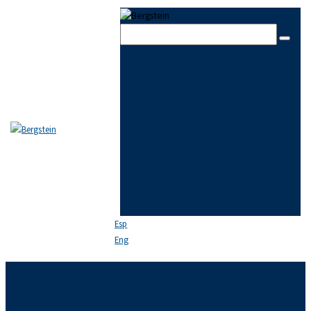
Skip to content
Skip to sidebar
Skip to footer
Close
EL ESTUDIO
EQUIPO
ÁREAS DE PRÁCTICA
NOTICIAS
FAQ
CONTACTO
Esp
Eng