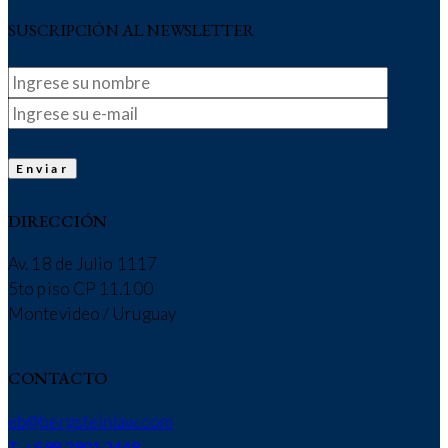
SUSCRIPCIÓN AL NEWSLETTER
DIRECCIÓN
Av. 18 de Julio 1117
5to piso CP 11.100
Montevideo / Uruguay
CONTACTO
eb@bergsteinlaw.com
T. +598 2901 2448