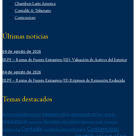
Chambers Latin America
Contable & Tributario
Contencioso
Corporativo
Corporativo
Últimas noticias
Demo
Derecho Administrativo
04 de agosto de 2026
IFLR 1000
Institucionales
IRPF – Rentas de Fuente Extranjera (III): Valuación de Activos del Exterior
Laboral
04 de agosto de 2026
Latin Lawyer 250
IRPF – Rentas de Fuente Extranjera (II) Régimen de Retención Reducida
Legal 500
Legal Alert
Migratorio
Temas destacados
Newsletters
Notarial
administrativo-amp-
Acknowledgement
Administrativo
Propiedad Intelectual
regulatorio
Bergstein Abogados
Bergstein Law
Reconocimientos
Ambiental
Comercial
Contencioso
Contable
Regulatorio
Concursal
contable-amp-tributario
Reporte Corporativo