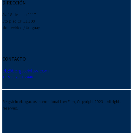
DIRECCIÓN
Av. 18 de Julio 1117
5to piso CP 11.100
Montevideo / Uruguay
CONTACTO
eb@bergsteinlaw.com
T. +598 2901 2448
Bergstein Abogados International Law Firm, Copyright 2023 – All rights
reserved.