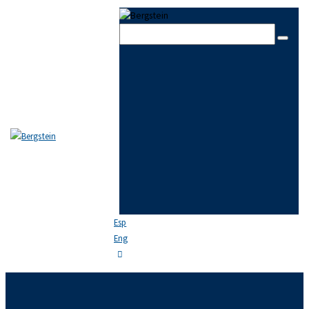
Skip to content
Skip to sidebar
Skip to footer
Close
EL ESTUDIO
EQUIPO
ÁREAS DE PRÁCTICA
NOTICIAS
FAQ
CONTACTO
Esp
Eng