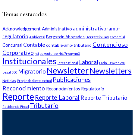
Temas destacados
administrativo-amp-
Acknowledgement
Administrativo
regulatorio
Bergstein Abogados
Bergstein Law
Ambiental
Comercial
Contencioso
Contable
Concursal
contable-amp-tributario
Corporativo
https-youtu-be-46c7rwuynn0
Institucionales
Laboral
International
Latin Lawyer 250
Newsletter
Newsletters
Migratorio
Legal 500
Publicaciones
Noticias
Propiedad Intelectual
Reconocimiento
Reconocimientos
Regulatorio
Reporte
Reporte Laboral
Reporte Tributario
Tributario
Residencia Fiscal