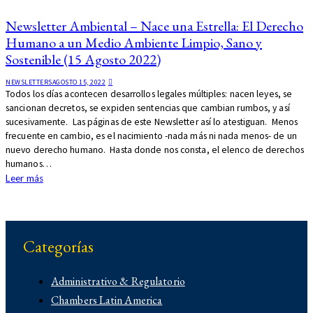
Newsletter Ambiental – Nace una Estrella: El Derecho
Humano a un Medio Ambiente Limpio, Sano y
Sostenible (15 Agosto 2022)
NEWSLETTERS
AGOSTO 15, 2022
Todos los días acontecen desarrollos legales múltiples: nacen leyes, se
sancionan decretos, se expiden sentencias que cambian rumbos, y así
sucesivamente. Las páginas de este Newsletter así lo atestiguan. Menos
frecuente en cambio, es el nacimiento -nada más ni nada menos- de un
nuevo derecho humano. Hasta donde nos consta, el elenco de derechos
humanos…
Leer más
Categorías
Administrativo & Regulatorio
Chambers Latin America