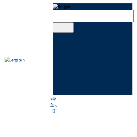
Skip to content
Skip to sidebar
Skip to footer
EL ESTUDIO
EQUIPO
ÁREAS DE PRÁCTICA
NOTICIAS
FAQ
CONTACTO
Esp
Eng