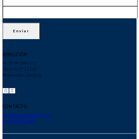
DIRECCIÓN
Av. 18 de Julio 1117
5to piso CP 11.100
Montevideo / Uruguay
CONTACTO
eb@bergsteinlaw.com
T. +598 2901 2448