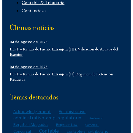
Contable & Tributario
Contencioso
Corporativo
Últimas noticias
Corporativo
Demo
04 de agosto de 2026
Derecho Administrativo
IRPF – Rentas de Fuente Extranjera (III): Valuación de Activos del
IFLR 1000
Exterior
Institucionales
Laboral
04 de agosto de 2026
IRPF – Rentas de Fuente Extranjera (II) Régimen de Retención
Latin Lawyer 250
Reducida
Legal 500
Legal Alert
Temas destacados
Migratorio
Newsletters
Acknowledgement
Administrativo
Notarial
administrativo-amp-regulatorio
Ambiental
Propiedad Intelectual
Bergstein Abogados
Bergstein Law
Comercial
Contable
Reconocimientos
Concursal
contable-amp-tributario