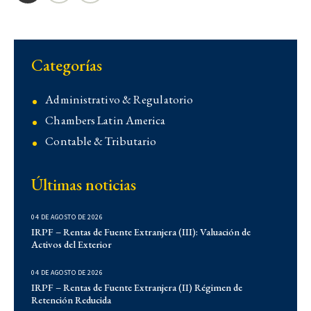
Categorías
Administrativo & Regulatorio
Chambers Latin America
Contable & Tributario
Contencioso
Últimas noticias
Corporativo
Corporativo
04 DE AGOSTO DE 2026
Demo
IRPF – Rentas de Fuente Extranjera (III): Valuación de
Activos del Exterior
Derecho Administrativo
IFLR 1000
04 DE AGOSTO DE 2026
Institucionales
IRPF – Rentas de Fuente Extranjera (II) Régimen de
Retención Reducida
Laboral