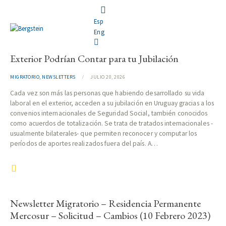
Esp
Eng
¿Migraste a Uruguay? Tus Años de Aporte en el
Exterior Podrían Contar para tu Jubilación
MIGRATORIO
,
NEWSLETTERS
JULIO 20, 2026
Cada vez son más las personas que habiendo desarrollado su vida
laboral en el exterior, acceden a su jubilación en Uruguay gracias a los
convenios internacionales de Seguridad Social, también conocidos
como acuerdos de totalización. Se trata de tratados internacionales -
usualmente bilaterales- que permiten reconocer y computar los
períodos de aportes realizados fuera del país. A…
Newsletter Migratorio – Residencia Permanente
Mercosur – Solicitud – Cambios (10 Febrero 2023)