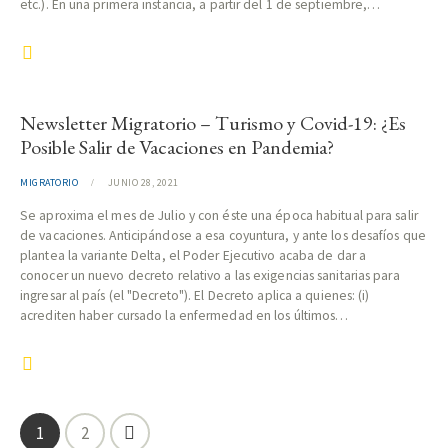
etc.). En una primera instancia, a partir del 1 de septiembre,…
Newsletter Migratorio – Turismo y Covid-19: ¿Es
Posible Salir de Vacaciones en Pandemia?
MIGRATORIO
JUNIO 28, 2021
Se aproxima el mes de Julio y con éste una época habitual para salir
de vacaciones. Anticipándose a esa coyuntura, y ante los desafíos que
plantea la variante Delta, el Poder Ejecutivo acaba de dar a
conocer un nuevo decreto relativo a las exigencias sanitarias para
ingresar al país (el "Decreto"). El Decreto aplica a quienes: (i)
acrediten haber cursado la enfermedad en los últimos…
Navegación de entradas
>
Page
1
Page
2