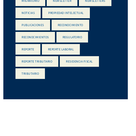
MIGRATORIO
NEWSLETTER
NEWSLETTERS
NOTICIAS
PROPIEDAD INTELECTUAL
PUBLICACIONES
RECONOCIMIENTO
RECONOCIMIENTOS
REGULATORIO
REPORTE
REPORTE LABORAL
REPORTE TRIBUTARIO
RESIDENCIA FISCAL
TRIBUTARIO