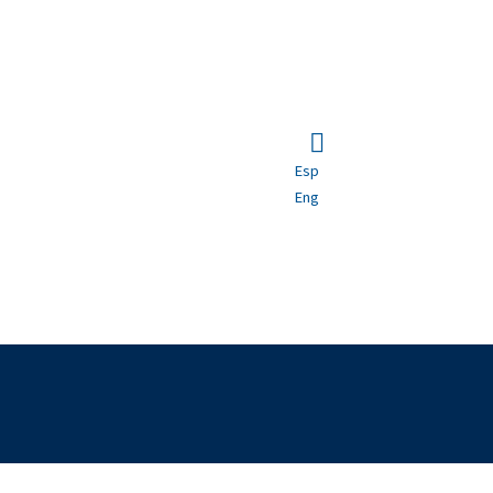
Esp
Eng
a de un “mero” aspecto