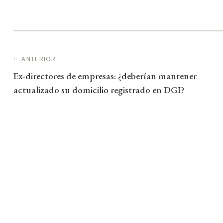
Navegación de entradas
ANTERIOR
Ex-directores de empresas: ¿deberían mantener
actualizado su domicilio registrado en DGI?