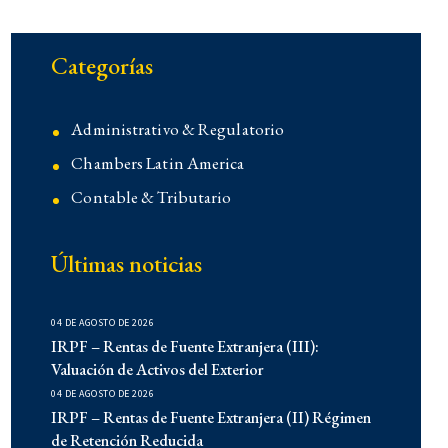
Categorías
Administrativo & Regulatorio
Chambers Latin America
Contable & Tributario
Contencioso
Últimas noticias
Corporativo
Corporativo
04 DE AGOSTO DE 2026
Demo
IRPF – Rentas de Fuente Extranjera (III):
Derecho Administrativo
Valuación de Activos del Exterior
04 DE AGOSTO DE 2026
IFLR 1000
IRPF – Rentas de Fuente Extranjera (II) Régimen
Institucionales
de Retención Reducida