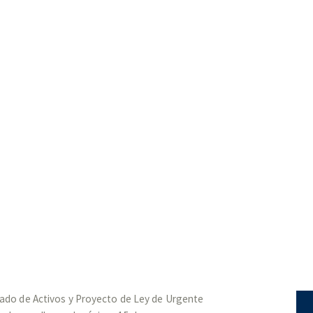
 «Prevención de Lavado de Act
ideración»
vado de Activos y Proyecto de Ley de Urgente