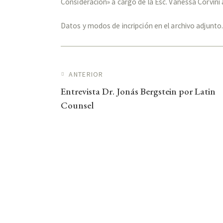
Consideración» a cargo de la Esc. Vanessa Corvini
Datos y modos de incripción en el archivo adjunto
Navegación de entra
ANTERIOR
Entrevista Dr. Jonás Bergstein por Latin
Counsel