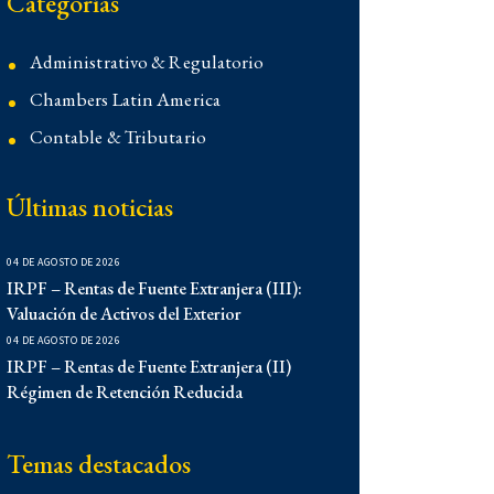
Categorías
Administrativo & Regulatorio
Chambers Latin America
Contable & Tributario
Contencioso
Últimas noticias
Corporativo
Corporativo
04 DE AGOSTO DE 2026
Demo
IRPF – Rentas de Fuente Extranjera (III):
Valuación de Activos del Exterior
Derecho Administrativo
04 DE AGOSTO DE 2026
IFLR 1000
IRPF – Rentas de Fuente Extranjera (II)
Régimen de Retención Reducida
Institucionales
Laboral
Temas destacados
Latin Lawyer 250