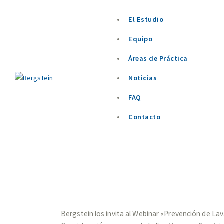
El Estudio
Equipo
Áreas de Práctica
Noticias
Invitación – Webinar
FAQ
Ley de Urgente Cons
Contacto
MAYO 11, 2020
Bergstein los invita al Webinar «Prevención de La