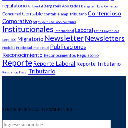
regulatorio
Bergstein Abogados
Bergstein Law
Ambiental
Comercial
Contencioso
Contable
Concursal
contable-amp-tributario
Corporativo
https-youtu-be-46c7rwuynn0
Institucionales
Laboral
International
Latin Lawyer 250
Newsletter
Newsletters
Migratorio
Legal 500
Publicaciones
Noticias
Propiedad Intelectual
Reconocimiento
Reconocimientos
Regulatorio
Reporte
Reporte Laboral
Reporte Tributario
Tributario
Residencia Fiscal
SUSCRIPCIÓN AL NEWSLETTER