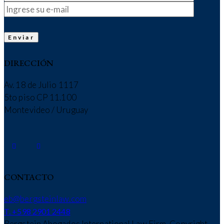
DIRECCIÓN
Av. 18 de Julio 1117
5to piso CP 11.100
Montevideo / Uruguay
CONTACTO
eb@bergsteinlaw.com
T. +598 2901 2448
Bergstein Abogados International Law Firm, Copyright