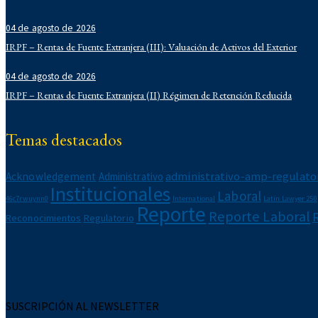
Derecho Administrativo
04 de agosto de 2026
IFLR 1000
Institucionales
IRPF – Rentas de Fuente Extranjera (III): Valuación de Activos del Exterior
Laboral
04 de agosto de 2026
Latin Lawyer 250
IRPF – Rentas de Fuente Extranjera (II) Régimen de Retención Reducida
Legal 500
Legal Alert
Migratorio
Temas destacados
Newsletters
Notarial
administrativo-amp-regulato
Acknowledgement
Administrativo
Propiedad Intelectual
Institucionales
Reconocimientos
Laboral
46c7rwuynn0
International
Latin Lawyer 250
Reporte
Regulatorio
Reporte Laboral
Reconocimientos
Regulatorio
Reporte Corporativo
Reporte Laboral
Reporte Tributario
SUSCRIPCIÓN AL NEWSLETTER