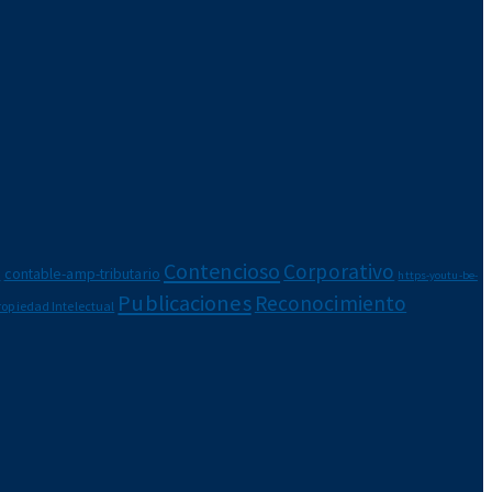
Contencioso
Corporativo
e
contable-amp-tributario
https-youtu-be-
Publicaciones
Reconocimiento
ropiedad Intelectual