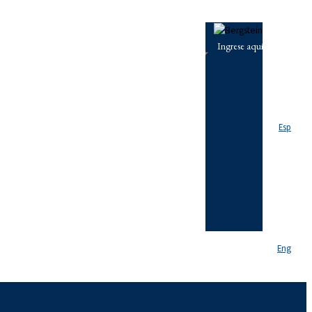
Esp
Eng