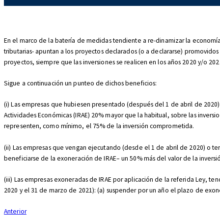
En el marco de la batería de medidas tendiente a re-dinamizar la economía
tributarias- apuntan a los proyectos declarados (o a declararse) promovid
proyectos, siempre que las inversiones se realicen en los años 2020 y/o 202
Sigue a continuación un punteo de dichos beneficios:
(i) Las empresas que hubiesen presentado (después del 1 de abril de 2020)
Actividades Económicas (IRAE) 20% mayor que la habitual, sobre las invers
representen, como mínimo, el 75% de la inversión comprometida.
(ii) Las empresas que vengan ejecutando (desde el 1 de abril de 2020) o t
beneficiarse de la exoneración de IRAE– un 50% más del valor de la invers
(iii) Las empresas exoneradas de IRAE por aplicación de la referida Ley, ten
2020 y el 31 de marzo de 2021): (a) suspender por un año el plazo de exon
Navegación
Anterior