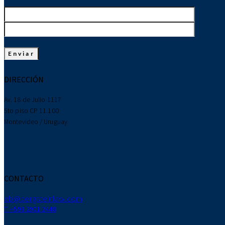
DIRECCIÓN
Av. 18 de Julio 1117
5to piso CP 11.100
Montevideo / Uruguay
CONTACTO
eb@bergsteinlaw.com
T. +598 2901 2448