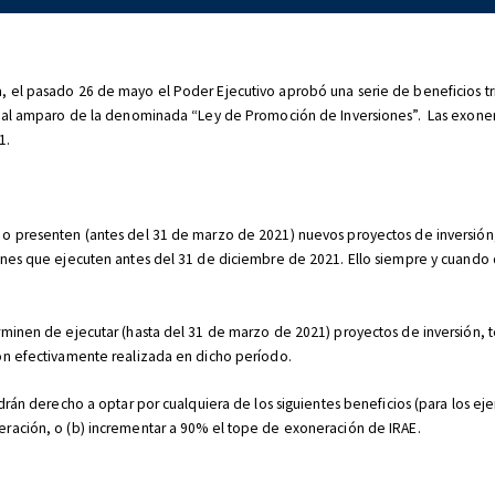
, el pasado 26 de mayo el Poder Ejecutivo aprobó una serie de beneficios tr
os al amparo de la denominada “Ley de Promoción de Inversiones”. Las exoner
1.
 o presenten (antes del 31 de marzo de 2021) nuevos proyectos de inversión
iones que ejecuten antes del 31 de diciembre de 2021. Ello siempre y cuando
erminen de ejecutar (hasta del 31 de marzo de 2021) proyectos de inversión,
ión efectivamente realizada en dicho período.
drán derecho a optar por cualquiera de los siguientes beneficios (para los eje
eración, o (b) incrementar a 90% el tope de exoneración de IRAE.