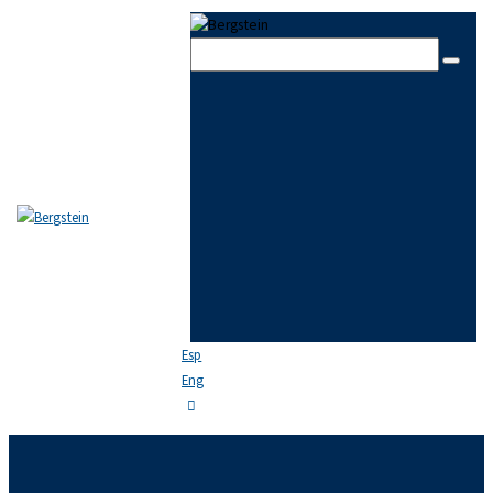
Skip to content
Skip to sidebar
Skip to footer
Close
EL ESTUDIO
EQUIPO
ÁREAS DE PRÁCTICA
NOTICIAS
FAQ
CONTACTO
Esp
Eng