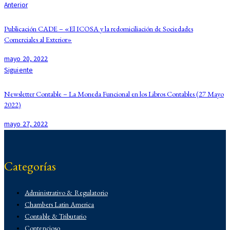
Anterior
Publicación CADE – «El ICOSA y la redomiciliación de Sociedades
Comerciales al Exterior»
mayo 20, 2022
Siguiente
Newsletter Contable – La Moneda Funcional en los Libros Contables (27 Mayo
2022)
mayo 27, 2022
Categorías
Administrativo & Regulatorio
Chambers Latin America
Contable & Tributario
Contencioso