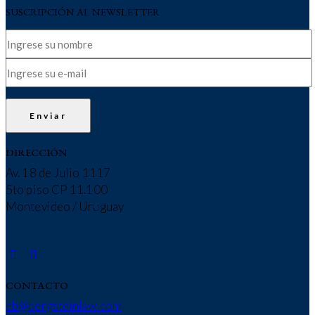
SUSCRIPCIÓN AL NEWSLETTER
DIRECCIÓN
Av. 18 de Julio 1117
5to piso CP 11.100
Montevideo / Uruguay
CONTACTO
eb@bergsteinlaw.com