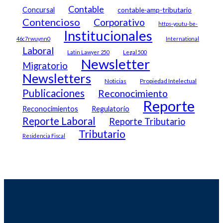
Contable
Concursal
contable-amp-tributario
Contencioso
Corporativo
https-youtu-be-
Institucionales
46c7rwuynn0
International
Laboral
Latin Lawyer 250
Legal 500
Newsletter
Migratorio
Newsletters
Noticias
Propiedad Intelectual
Publicaciones
Reconocimiento
Reporte
Reconocimientos
Regulatorio
Reporte Laboral
Reporte Tributario
Tributario
Residencia Fiscal