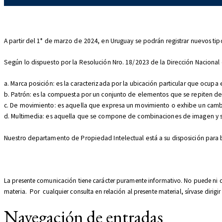
A partir del 1° de marzo de 2024, en Uruguay se podrán registrar nuevos ti
Según lo dispuesto por la Resolución Nro. 18/2023 de la Dirección Nacional 
a. Marca posición: es la caracterizada por la ubicación particular que ocup
b. Patrón: es la compuesta por un conjunto de elementos que se repiten de
c. De movimiento: es aquella que expresa un movimiento o exhibe un cambio
d. Multimedia: es aquella que se compone de combinaciones de imagen y so
Nuestro departamento de Propiedad Intelectual está a su disposición para br
La presente comunicación tiene carácter puramente informativo. No puede ni de
materia. Por cualquier consulta en relación al presente material, sírvase dirigir 
Navegación de entradas