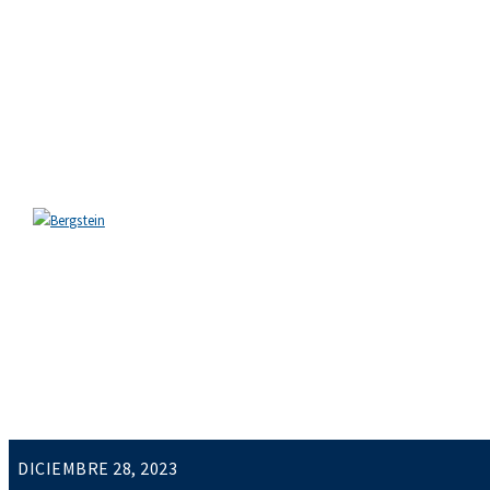
Skip to content
Skip to sidebar
Skip to footer
Close
EL ESTUDIO
EQUIPO
ÁREAS DE PRÁCTICA
NOTICIAS
FAQ
CONTACTO
Nuevos Tipos de Registros M
DICIEMBRE 28, 2023