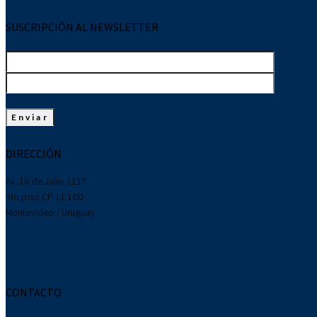
SUSCRIPCIÓN AL NEWSLETTER
DIRECCIÓN
Av. 18 de Julio 1117
5to piso CP 11.100
Montevideo / Uruguay
CONTACTO