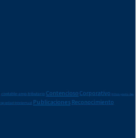
Contencioso
Corporativo
e
contable-amp-tributario
https-youtu-be-
Publicaciones
Reconocimiento
ropiedad Intelectual