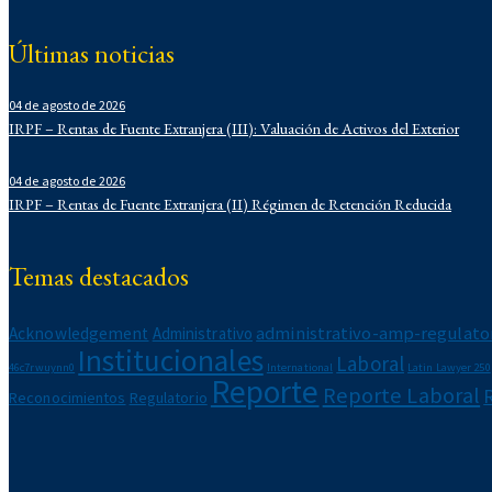
Corporativo
Corporativo
Últimas noticias
Demo
Derecho Administrativo
04 de agosto de 2026
IFLR 1000
IRPF – Rentas de Fuente Extranjera (III): Valuación de Activos del Exterior
Institucionales
Laboral
04 de agosto de 2026
Latin Lawyer 250
IRPF – Rentas de Fuente Extranjera (II) Régimen de Retención Reducida
Legal 500
Legal Alert
Migratorio
Temas destacados
Newsletters
Notarial
administrativo-amp-regulato
Acknowledgement
Administrativo
Propiedad Intelectual
Institucionales
Laboral
Reconocimientos
46c7rwuynn0
International
Latin Lawyer 250
Reporte
Regulatorio
Reporte Laboral
Reconocimientos
Regulatorio
Reporte Corporativo
Reporte Laboral
Reporte Tributario