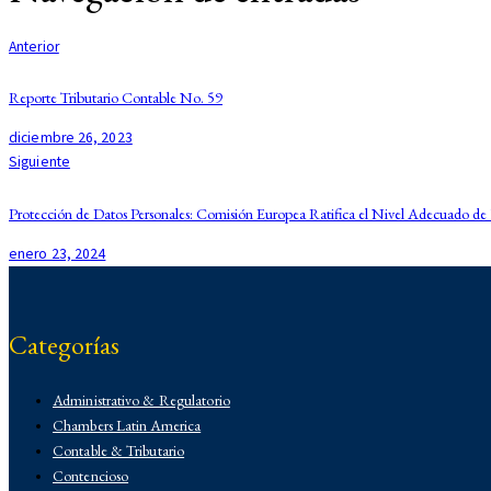
Anterior
Reporte Tributario Contable No. 59
diciembre 26, 2023
Siguiente
Protección de Datos Personales: Comisión Europea Ratifica el Nivel Adecuado d
enero 23, 2024
Categorías
Administrativo & Regulatorio
Chambers Latin America
Contable & Tributario
Contencioso