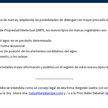
pos de marcas, ampliando las posibilidades de distinguir con mayor precisión 
de Propiedad Intelectual (DNPI), los nuevos tipos de marcas registrables son:
a el signo en un producto determinado.
 forma secuencial.
 de posición de los elementos constitutivos del signo.
nido, o los incluye.
indarles mayor información y asistirlos en el registro de estos nuevos tipos m
______________________
be ser entendida como un consejo legal de esta firma. Bergstein cuenta con un 
a la Dra. Silvina Vila (
svila@bergsteinlaw.com
) y / o a la Proc. Belén Deberián (
l