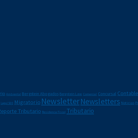
Contabl
rio
Bergstein Abogados
Concursal
Bergstein Law
Ambiental
Comercial
Newsletter
Newsletters
Migratorio
Noticias
P
Legal 500
Tributario
Reporte Tributario
Residencia Fiscal