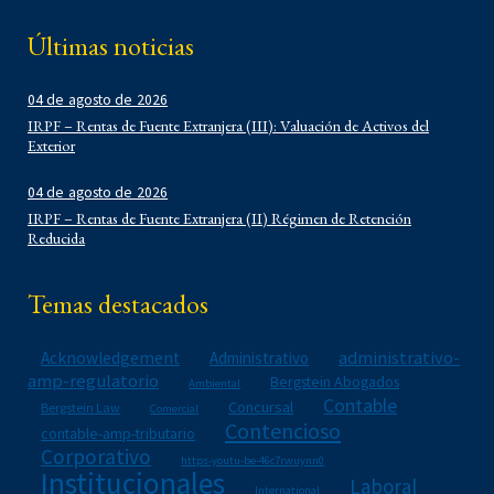
Corporativo
Últimas noticias
Corporativo
Demo
04 de agosto de 2026
Derecho Administrativo
IRPF – Rentas de Fuente Extranjera (III): Valuación de Activos del
IFLR 1000
Exterior
Institucionales
Laboral
04 de agosto de 2026
IRPF – Rentas de Fuente Extranjera (II) Régimen de Retención
Latin Lawyer 250
Reducida
Legal 500
Legal Alert
Temas destacados
Migratorio
Newsletters
administrativo-
Acknowledgement
Administrativo
Notarial
amp-regulatorio
Bergstein Abogados
Ambiental
Propiedad Intelectual
Contable
Concursal
Bergstein Law
Comercial
Contencioso
Reconocimientos
contable-amp-tributario
Corporativo
Regulatorio
https-youtu-be-46c7rwuynn0
Institucionales
Laboral
Reporte Corporativo
International