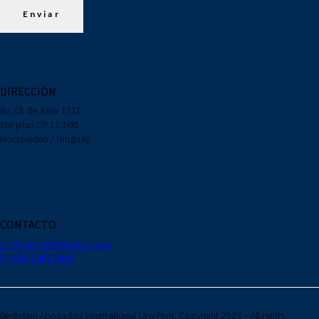
DIRECCIÓN
Av. 18 de Julio 1117
5to piso CP 11.100
Montevideo / Uruguay
CONTACTO
eb@bergsteinlaw.com
T. +598 2901 2448
Bergstein Abogados International Law Firm, Copyright 2023 – All rights