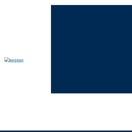
Skip to content
Skip to sidebar
Skip to footer
EL ESTUDIO
EQUIPO
ÁREAS DE PRÁCTICA
NOTICIAS
FAQ
CONTACTO