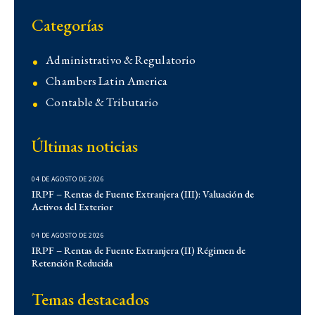
Categorías
Administrativo & Regulatorio
Chambers Latin America
Contable & Tributario
Contencioso
Últimas noticias
Corporativo
Corporativo
04 DE AGOSTO DE 2026
Demo
IRPF – Rentas de Fuente Extranjera (III): Valuación de
Activos del Exterior
Derecho Administrativo
IFLR 1000
04 DE AGOSTO DE 2026
Institucionales
IRPF – Rentas de Fuente Extranjera (II) Régimen de
Retención Reducida
Laboral
Latin Lawyer 250
Temas destacados
Legal 500