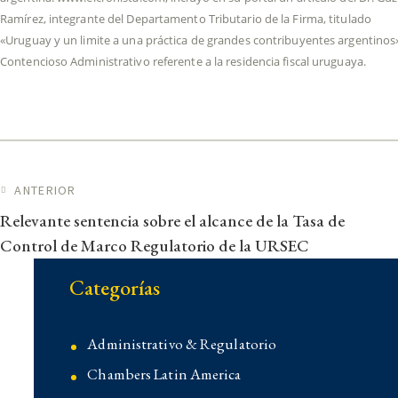
Ramírez, integrante del Departamento Tributario de la Firma, titulado
«Uruguay y un limite a una práctica de grandes contribuyentes argentinos
Contencioso Administrativo referente a la residencia fiscal uruguaya.
Navegación de entradas
ANTERIOR
Relevante sentencia sobre el alcance de la Tasa de
Control de Marco Regulatorio de la URSEC
Categorías
Administrativo & Regulatorio
Chambers Latin America