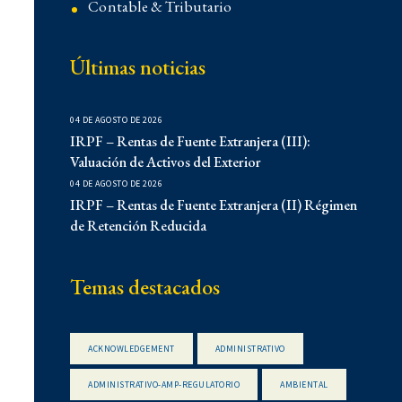
Contable & Tributario
Contencioso
Últimas noticias
Corporativo
Corporativo
04 DE AGOSTO DE 2026
Demo
IRPF – Rentas de Fuente Extranjera (III):
Derecho Administrativo
Valuación de Activos del Exterior
04 DE AGOSTO DE 2026
IFLR 1000
IRPF – Rentas de Fuente Extranjera (II) Régimen
Institucionales
de Retención Reducida
Laboral
Latin Lawyer 250
Temas destacados
Legal 500
Legal Alert
ACKNOWLEDGEMENT
ADMINISTRATIVO
Migratorio
ADMINISTRATIVO-AMP-REGULATORIO
AMBIENTAL