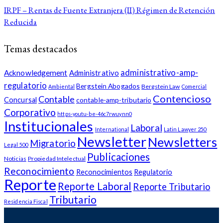
IRPF – Rentas de Fuente Extranjera (II) Régimen de Retención
Reducida
Temas destacados
administrativo-amp-
Acknowledgement
Administrativo
regulatorio
Bergstein Abogados
Bergstein Law
Ambiental
Comercial
Contencioso
Contable
Concursal
contable-amp-tributario
Corporativo
https-youtu-be-46c7rwuynn0
Institucionales
Laboral
International
Latin Lawyer 250
Newsletter
Newsletters
Migratorio
Legal 500
Publicaciones
Noticias
Propiedad Intelectual
Reconocimiento
Reconocimientos
Regulatorio
Reporte
Reporte Laboral
Reporte Tributario
Tributario
Residencia Fiscal