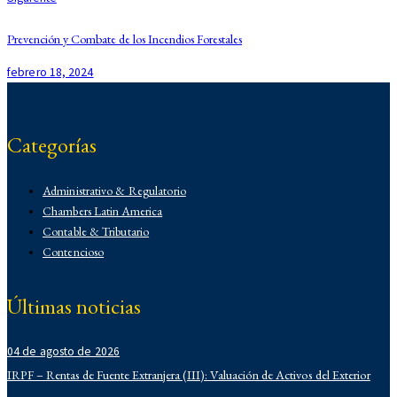
Prevención y Combate de los Incendios Forestales
febrero 18, 2024
Categorías
Administrativo & Regulatorio
Chambers Latin America
Contable & Tributario
Contencioso
Corporativo
Corporativo
Últimas noticias
Demo
Derecho Administrativo
04 de agosto de 2026
IFLR 1000
Institucionales
IRPF – Rentas de Fuente Extranjera (III): Valuación de Activos del Exterior
Laboral