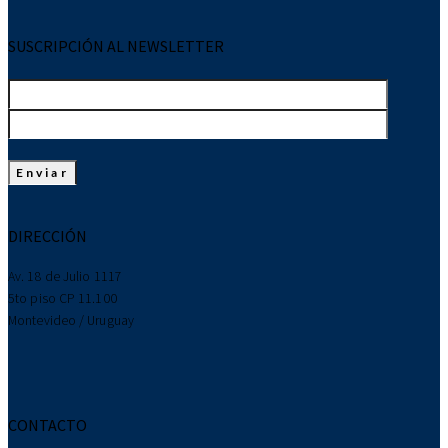
SUSCRIPCIÓN AL NEWSLETTER
DIRECCIÓN
Av. 18 de Julio 1117
5to piso CP 11.100
Montevideo / Uruguay
CONTACTO