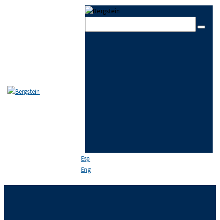
Skip to content
Skip to sidebar
Skip to footer
Close
EL ESTUDIO
EQUIPO
ÁREAS DE PRÁCTICA
NOTICIAS
FAQ
CONTACTO
Esp
Eng