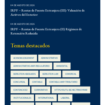
Corporativo
04 DE AGOSTO DE 2026
Demo
IRPF – Rentas de Fuente Extranjera (III): Valuación de
Activos del Exterior
Derecho Administrativo
IFLR 1000
04 DE AGOSTO DE 2026
Institucionales
IRPF – Rentas de Fuente Extranjera (II) Régimen de
Retención Reducida
Laboral
Latin Lawyer 250
Temas destacados
Legal 500
Legal Alert
ACKNOWLEDGEMENT
ADMINISTRATIVO
Migratorio
ADMINISTRATIVO-AMP-REGULATORIO
AMBIENTAL
Newsletters
BERGSTEIN ABOGADOS
BERGSTEIN LAW
COMERCIAL
Notarial
CONCURSAL
CONTABLE
CONTABLE-AMP-TRIBUTARIO
Propiedad Intelectual
CONTENCIOSO
CORPORATIVO
HTTPS-YOUTU-BE-46C7RWUYNN0
Reconocimientos
INSTITUCIONALES
INTERNATIONAL
LABORAL
Regulatorio