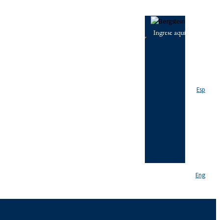
Esp
ormales
Eng