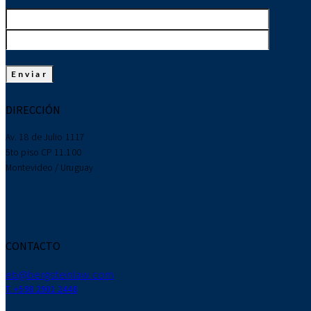
DIRECCIÓN
Av. 18 de Julio 1117
5to piso CP 11.100
Montevideo / Uruguay
CONTACTO
eb@bergsteinlaw.com
T. +598 2901 2448