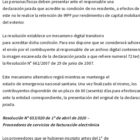
Las personas físicas deben presentar ante el responsable una
declaración jurada que acredite su condición de no residente, a efectos d
este no le realice la retención de IRPF por rendimientos de capital mobiliar
del exterior.
La resolución establece un mecanismo digital transitorio
para acreditar dicha condición. Para eso dispone que se considerará suficie
el envío por el contribuyente al responsable de un archivo digital contenie
la imagen escaneada de la declaración jurada a que refiere numeral 72 ter)
la Resolución N° 662/2007 de 29 de junio de 2007.
Este mecanismo alternativo regirá mientras se mantenga el
estado de emergencia nacional sanitaria. Una vez finalizado el mismo, los
contribuyentes dispondrán de un plazo de 60 (sesenta) días para efectivizar
ante la entidad correspondiente, la presentación del original de la declara
jurada.
Resolución Nº 653/020 de 1º de abril de 2020 –
Proveedores de servicios de facturación electrónic
a
Los proveedores que se hubieran inscripto antes del 1° de