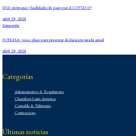
DGI: prórrogas y facilidades de pago por el COVID-19
abril 29, 2020
Siguiente
FONASA: vence plazo para presentar declaración jurada anual
abril 29, 2020
Categorías
Administrativo & Regulatorio
Chambers Latin America
Contable & Tributario
Contencioso
Corporativo
Corporativo
Últimas noticias
Demo