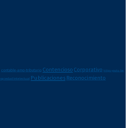
Contencioso
Corporativo
e
contable-amp-tributario
https-youtu-be-
Publicaciones
Reconocimiento
ropiedad Intelectual