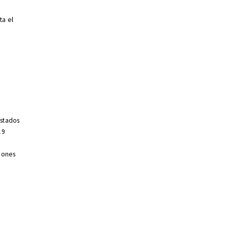
ta el
estados
19
y
ciones