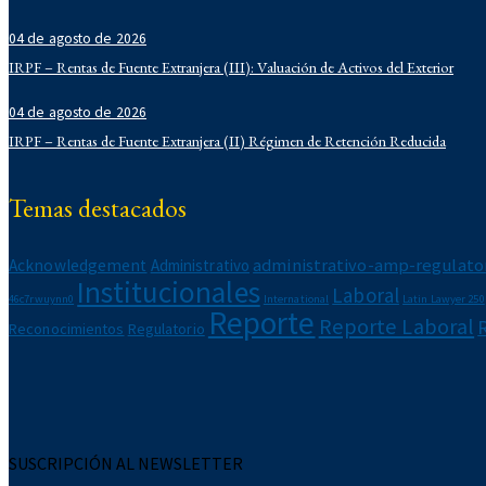
Derecho Administrativo
04 de agosto de 2026
IFLR 1000
Institucionales
IRPF – Rentas de Fuente Extranjera (III): Valuación de Activos del Exterior
Laboral
04 de agosto de 2026
Latin Lawyer 250
IRPF – Rentas de Fuente Extranjera (II) Régimen de Retención Reducida
Legal 500
Legal Alert
Migratorio
Temas destacados
Newsletters
Notarial
administrativo-amp-regulato
Acknowledgement
Administrativo
Propiedad Intelectual
Institucionales
Reconocimientos
Laboral
46c7rwuynn0
International
Latin Lawyer 250
Reporte
Regulatorio
Reporte Laboral
Reconocimientos
Regulatorio
Reporte Corporativo
Reporte Laboral
Reporte Tributario
SUSCRIPCIÓN AL NEWSLETTER