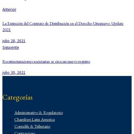
Anterior
La Extinción del Contrato de Distribución en el Derecho Uruguayo: Update
2021
julio 28, 2021
Siguiente
Reestructuraciones societarias: se crea un nuevo registro
julio 30, 2021
Categorías
Administrativo & Regulatorio
Chambers Latin America
Contable & Tributario
Contencioso