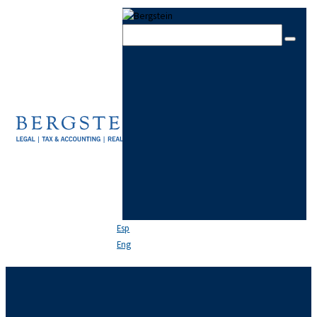
Skip to content
Skip to sidebar
Skip to footer
Close
EL ESTUDIO
EQUIPO
ÁREAS DE PRÁCTICA
NOTICIAS
FAQ
CONTACTO
Esp
Eng