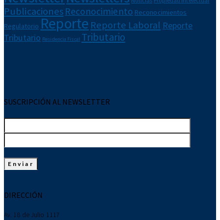
Noticias
Propiedad Intelectual
Publicaciones
Reconocimiento
Reconocimientos
Reporte
Reporte Laboral
Reporte
Regulatorio
Tributario
Tributario
Residencia Fiscal
SUSCRIPCIÓN AL NEWSLETTER
DIRECCIÓN
Av. 18 de Julio 1117