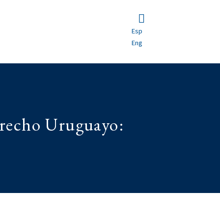
Esp
Eng
erecho Uruguayo: