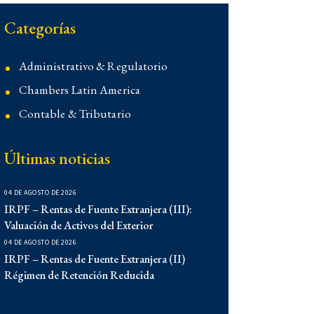
Categorías
Administrativo & Regulatorio
Chambers Latin America
Contable & Tributario
Contencioso
Últimas noticias
Corporativo
Corporativo
04 DE AGOSTO DE 2026
Demo
IRPF – Rentas de Fuente Extranjera (III):
Valuación de Activos del Exterior
Derecho Administrativo
04 DE AGOSTO DE 2026
IFLR 1000
IRPF – Rentas de Fuente Extranjera (II)
Régimen de Retención Reducida
Institucionales
Laboral