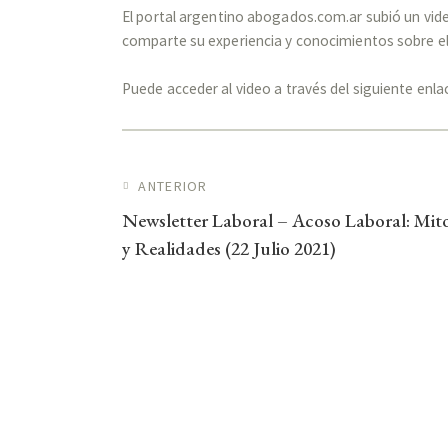
El portal argentino abogados.com.ar subió un vid
comparte su experiencia y conocimientos sobre el 
Puede acceder al video a través del siguiente enl
Navegación de entra
ANTERIOR
Newsletter Laboral – Acoso Laboral: Mit
y Realidades (22 Julio 2021)