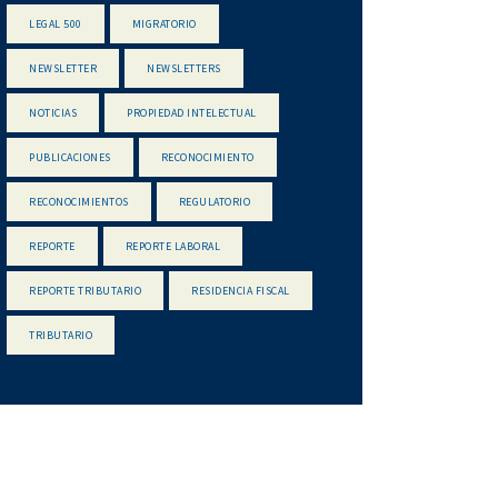
LEGAL 500
MIGRATORIO
NEWSLETTER
NEWSLETTERS
NOTICIAS
PROPIEDAD INTELECTUAL
PUBLICACIONES
RECONOCIMIENTO
RECONOCIMIENTOS
REGULATORIO
REPORTE
REPORTE LABORAL
REPORTE TRIBUTARIO
RESIDENCIA FISCAL
TRIBUTARIO