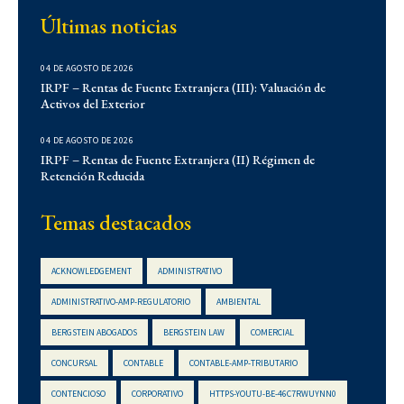
Últimas noticias
Corporativo
Corporativo
04 DE AGOSTO DE 2026
Demo
IRPF – Rentas de Fuente Extranjera (III): Valuación de
Activos del Exterior
Derecho Administrativo
IFLR 1000
04 DE AGOSTO DE 2026
Institucionales
IRPF – Rentas de Fuente Extranjera (II) Régimen de
Retención Reducida
Laboral
Latin Lawyer 250
Temas destacados
Legal 500
Legal Alert
ACKNOWLEDGEMENT
ADMINISTRATIVO
Migratorio
ADMINISTRATIVO-AMP-REGULATORIO
AMBIENTAL
Newsletters
BERGSTEIN ABOGADOS
BERGSTEIN LAW
COMERCIAL
Notarial
CONCURSAL
CONTABLE
CONTABLE-AMP-TRIBUTARIO
Propiedad Intelectual
CONTENCIOSO
CORPORATIVO
HTTPS-YOUTU-BE-46C7RWUYNN0
Reconocimientos