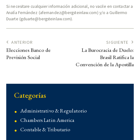
Si necesitare cualquier información adicional, no vacile en contactar a
Analía Fernández (afernandez@bergsteinlaw.com) y/o a Guillermo
Duarte (gduarte@bergsteinlaw.com).
ANTERIOR
SIGUIENTE
Elecciones Banco de
La Burocracia de Duelo:
Previsión Social
Brasil Ratifica la
Convención de la Apostilla
Categorías
Administrativo & Regulatorio
Chambers Latin America
Contable & Tributario
Contencioso