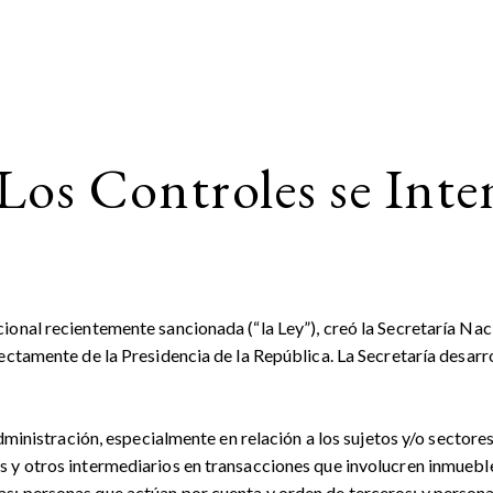
Los Controles se Inte
onal recientemente sancionada (“la Ley”), creó la Secretaría Naci
ectamente de la Presidencia de la República. La Secretaría desarro
Administración, especialmente en relación a los sujetos y/o sector
s y otros intermediarios en transacciones que involucren inmuebl
s; personas que actúan por cuenta y orden de terceros; y person