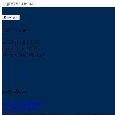
DIRECCIÓN
Av. 18 de Julio 1117
5to piso CP 11.100
Montevideo / Uruguay
CONTACTO
eb@bergsteinlaw.com
T. +598 2901 2448