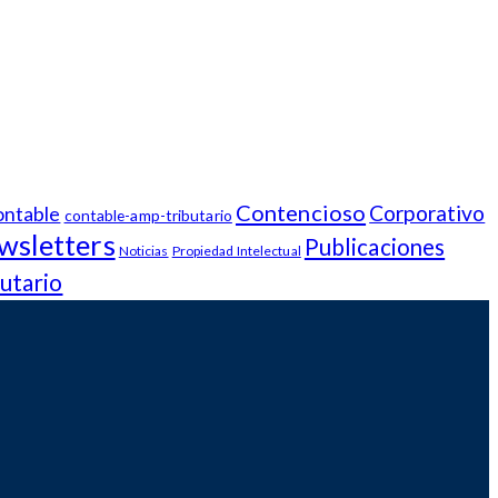
Contencioso
Corporativo
ntable
contable-amp-tributario
wsletters
Publicaciones
Noticias
Propiedad Intelectual
utario