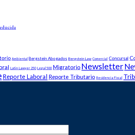
Reducida
Co
torio
Bergstein Abogados
Concursal
Bergstein Law
Ambiental
Comercial
Newsletter
Ne
oral
Migratorio
Latin Lawyer 250
Legal 500
e
Trib
Reporte Laboral
Reporte Tributario
Residencia Fiscal