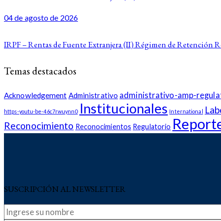
04 de agosto de 2026
IRPF – Rentas de Fuente Extranjera (II) Régimen de Retención 
Temas destacados
administrativo-amp-regula
Acknowledgement
Administrativo
Institucionales
Lab
https-youtu-be-46c7rwuynn0
International
Report
Reconocimiento
Reconocimientos
Regulatorio
SUSCRIPCIÓN AL NEWSLETTER