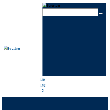
Skip to content
Skip to sidebar
Skip to footer
Close
EL ESTUDIO
EQUIPO
ÁREAS DE PRÁCTICA
NOTICIAS
FAQ
CONTACTO
Esp
Eng