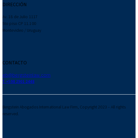
DIRECCIÓN
Av. 18 de Julio 1117
5to piso CP 11.100
Montevideo / Uruguay
CONTACTO
eb@bergsteinlaw.com
T. +598 2901 2448
Bergstein Abogados International Law Firm, Copyright 2023 – All rights
reserved.