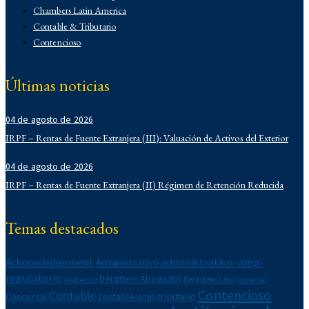
Chambers Latin America
Contable & Tributario
Contencioso
Corporativo
Corporativo
Últimas noticias
Demo
Derecho Administrativo
04 de agosto de 2026
IFLR 1000
Institucionales
IRPF – Rentas de Fuente Extranjera (III): Valuación de Activos del Exterior
Laboral
04 de agosto de 2026
Latin Lawyer 250
IRPF – Rentas de Fuente Extranjera (II) Régimen de Retención Reducida
Legal 500
Legal Alert
Migratorio
Temas destacados
Newsletters
Notarial
administrativo-amp-
Acknowledgement
Administrativo
Propiedad Intelectual
regulatorio
Bergstein Abogados
Bergstein Law
Reconocimientos
Ambiental
Comercial
Contencioso
Contable
Regulatorio
Concursal
contable-amp-tributario