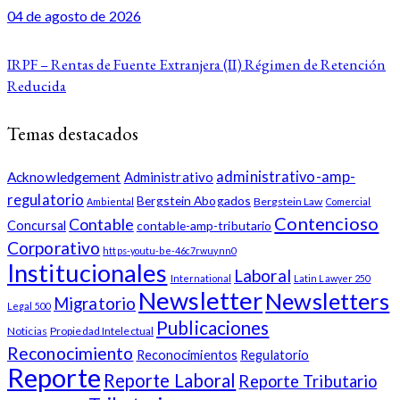
04 de agosto de 2026
IRPF – Rentas de Fuente Extranjera (II) Régimen de Retención
Reducida
Temas destacados
administrativo-amp-
Acknowledgement
Administrativo
regulatorio
Bergstein Abogados
Bergstein Law
Ambiental
Comercial
Contencioso
Contable
Concursal
contable-amp-tributario
Corporativo
https-youtu-be-46c7rwuynn0
Institucionales
Laboral
International
Latin Lawyer 250
Newsletter
Newsletters
Migratorio
Legal 500
Publicaciones
Noticias
Propiedad Intelectual
Reconocimiento
Reconocimientos
Regulatorio
Reporte
Reporte Laboral
Reporte Tributario