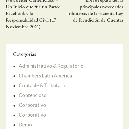
Newsletter Contencioso –
Breve repaso de las
de
Un Juicio que fue un Parto:
principales novedades
entradas
Facebook y la
tributarias de la reciente Ley
Responsabilidad Civil (17
de Rendición de Cuentas
Noviembre 2021)
Categorías
Administrativo & Regulatorio
Chambers Latin America
Contable & Tributario
Contencioso
Corporativo
Corporativo
Demo