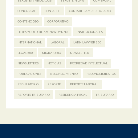
BERGSTEIN ABOGADOS
BERGSTEIN LAW
COMERCIAL
CONCURSAL
CONTABLE
CONTABLE-AMP-TRIBUTARIO
CONTENCIOSO
CORPORATIVO
HTTPS-YOUTU-BE-46C7RWUYNN0
INSTITUCIONALES
INTERNATIONAL
LABORAL
LATIN LAWYER 250
LEGAL 500
MIGRATORIO
NEWSLETTER
NEWSLETTERS
NOTICIAS
PROPIEDAD INTELECTUAL
PUBLICACIONES
RECONOCIMIENTO
RECONOCIMIENTOS
REGULATORIO
REPORTE
REPORTE LABORAL
REPORTE TRIBUTARIO
RESIDENCIA FISCAL
TRIBUTARIO