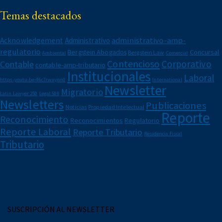
Migratorio
Temas destacados
Newsletters
Notarial
administrativo-amp-
Acknowledgement
Administrativo
Propiedad Intelectual
regulatorio
Bergstein Abogados
Concursal
Bergstein Law
Reconocimientos
Ambiental
Comercial
Contencioso
Corporativo
Contable
Regulatorio
contable-amp-tributario
Institucionales
Reporte Corporativo
Laboral
https-youtu-be-46c7rwuynn0
International
Newsletter
Reporte Laboral
Migratorio
Latin Lawyer 250
Legal 500
Reporte Tributario
Newsletters
Publicaciones
Noticias
Propiedad Intelectual
Reporte
Reconocimiento
Reconocimientos
Regulatorio
Reporte Laboral
Reporte Tributario
Residencia Fiscal
Tributario
SUSCRIPCIÓN AL NEWSLETTER