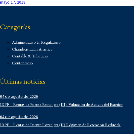
mayo 17, 2018
Categorías
Administrativo & Regulatorio
Chambers Latin America
Contable & Tributario
Contencioso
Corporativo
Corporativo
Últimas noticias
Demo
Derecho Administrativo
04 de agosto de 2026
IFLR 1000
Institucionales
IRPF – Rentas de Fuente Extranjera (III): Valuación de Activos del Exterior
Laboral
04 de agosto de 2026
Latin Lawyer 250
IRPF – Rentas de Fuente Extranjera (II) Régimen de Retención Reducida
Legal 500
Legal Alert