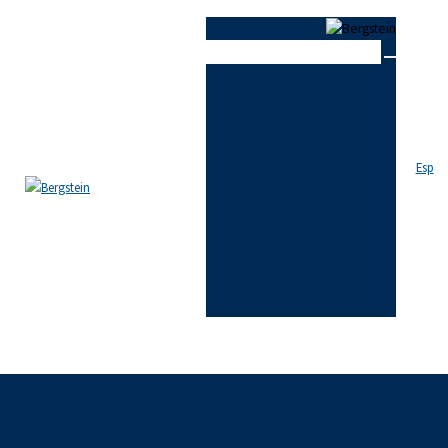
Skip to content
Skip to sidebar
Skip to footer
Close
EL ESTUDIO
EQUIPO
Esp
ÁREAS DE PRÁCTICA
NOTICIAS
FAQ
CONTACTO