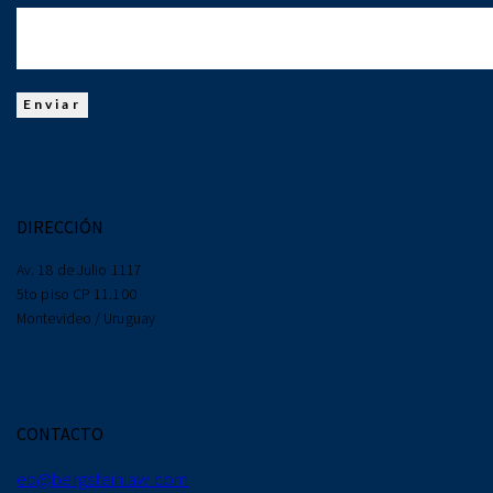
DIRECCIÓN
Av. 18 de Julio 1117
5to piso CP 11.100
Montevideo / Uruguay
CONTACTO
eb@bergsteinlaw.com