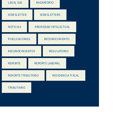
LEGAL 500
MIGRATORIO
NEWSLETTER
NEWSLETTERS
NOTICIAS
PROPIEDAD INTELECTUAL
PUBLICACIONES
RECONOCIMIENTO
RECONOCIMIENTOS
REGULATORIO
REPORTE
REPORTE LABORAL
REPORTE TRIBUTARIO
RESIDENCIA FISCAL
TRIBUTARIO