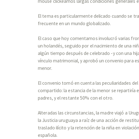
mouse clickeamos largas condiciones generales en
El tema es particularmente delicado cuando se tra
frecuente en un mundo globalizado.
El caso que hoy comentamos involucró varias fro
un holandés, seguido por el nacimiento de una ni
algún tiempo después de celebrado -y con una hija
vínculo matrimonial, y aprobó un convenio para est
menor.
El convenio tomó en cuenta las peculiaridades del 
compartido: la estancia de la menor se repartirí
padres, y el restante 50% con el otro.
Alteradas las circunstancias, la madre viajó a Urugu
la Justicia uruguaya a raíz de una acción de restit
traslado ilícito y la retención de la niña en violac
española.