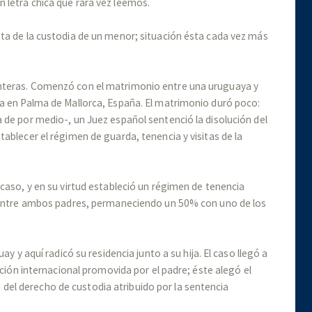
 letra chica que rara vez leemos.
ta de la custodia de un menor; situación ésta cada vez más
nteras. Comenzó con el matrimonio entre una uruguaya y
ña en Palma de Mallorca, España. El matrimonio duró poco:
 de por medio-, un Juez español sentenció la disolución del
ablecer el régimen de guarda, tenencia y visitas de la
caso, y en su virtud estableció un régimen de tenencia
a entre ambos padres, permaneciendo un 50% con uno de los
ay y aquí radicó su residencia junto a su hija. El caso llegó a
ución internacional promovida por el padre; éste alegó el
ión del derecho de custodia atribuido por la sentencia