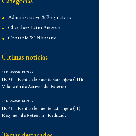
Categorías
Administrativo & Regulatorio
Chambers Latin America
Contable & Tributario
Contencioso
Últimas noticias
Corporativo
Corporativo
04 DE AGOSTO DE 2026
Demo
IRPF – Rentas de Fuente Extranjera (III):
Valuación de Activos del Exterior
Derecho Administrativo
IFLR 1000
04 DE AGOSTO DE 2026
IRPF – Rentas de Fuente Extranjera (II)
Institucionales
Régimen de Retención Reducida
Laboral
Latin Lawyer 250
Temas destacados