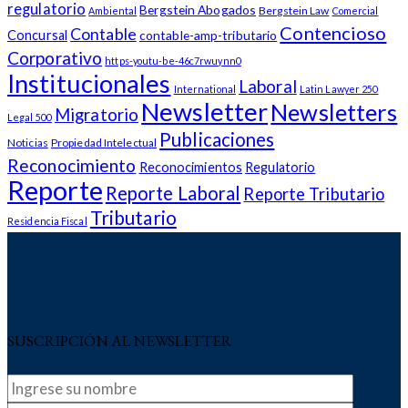
regulatorio
Bergstein Abogados
Bergstein Law
Ambiental
Comercial
Contencioso
Contable
Concursal
contable-amp-tributario
Corporativo
https-youtu-be-46c7rwuynn0
Institucionales
Laboral
International
Latin Lawyer 250
Newsletter
Newsletters
Migratorio
Legal 500
Publicaciones
Noticias
Propiedad Intelectual
Reconocimiento
Reconocimientos
Regulatorio
Reporte
Reporte Laboral
Reporte Tributario
Tributario
Residencia Fiscal
SUSCRIPCIÓN AL NEWSLETTER