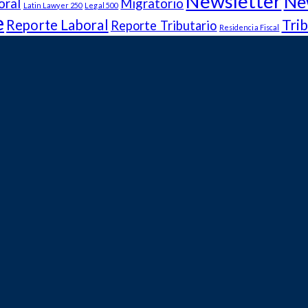
Newsletter
Ne
oral
Migratorio
Latin Lawyer 250
Legal 500
e
Trib
Reporte Laboral
Reporte Tributario
Residencia Fiscal