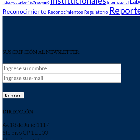
Institucionales
Lab
https-youtu-be-46c7rwuynn0
International
Report
Reconocimiento
Reconocimientos
Regulatorio
SUSCRIPCIÓN AL NEWSLETTER
DIRECCIÓN
Av. 18 de Julio 1117
5to piso CP 11.100