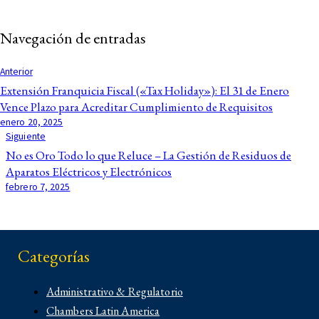
Navegación de entradas
Anterior
Extensión Franquicia Fiscal («Tax Holiday»): El 31 de Enero
Vence Plazo para Acreditar Cumplimiento de Requisitos
enero 20, 2025
Siguiente
No es Oro Todo lo que Reluce – La Gestión de Residuos de
Aparatos Eléctricos y Electrónicos
febrero 7, 2025
Categorías
Administrativo & Regulatorio
Chambers Latin America