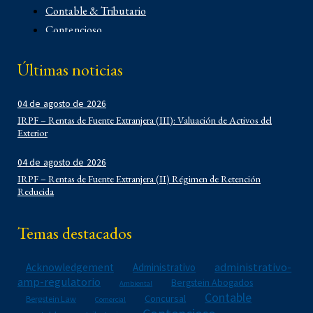
Contable & Tributario
Contencioso
Corporativo
Últimas noticias
Corporativo
Demo
04 de agosto de 2026
Derecho Administrativo
IRPF – Rentas de Fuente Extranjera (III): Valuación de Activos del
IFLR 1000
Exterior
Institucionales
Laboral
04 de agosto de 2026
IRPF – Rentas de Fuente Extranjera (II) Régimen de Retención
Latin Lawyer 250
Reducida
Legal 500
Legal Alert
Temas destacados
Migratorio
Newsletters
administrativo-
Acknowledgement
Administrativo
Notarial
amp-regulatorio
Bergstein Abogados
Ambiental
Propiedad Intelectual
Contable
Concursal
Bergstein Law
Comercial
Reconocimientos