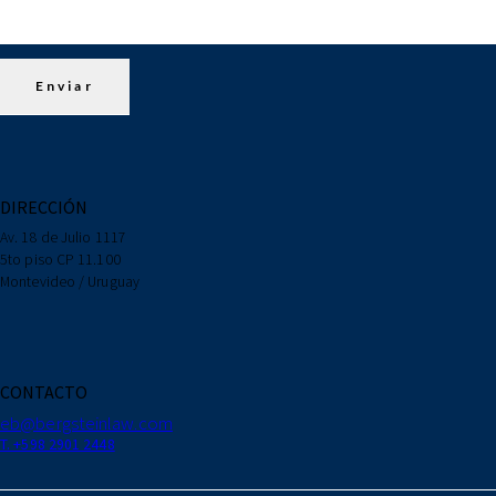
DIRECCIÓN
Av. 18 de Julio 1117
5to piso CP 11.100
Montevideo / Uruguay
CONTACTO
eb@bergsteinlaw.com
T. +598 2901 2448