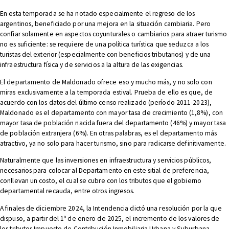
En esta temporada se ha notado especialmente el regreso de los
argentinos, beneficiado por una mejora en la situación cambiaria. Pero
confiar solamente en aspectos coyunturales o cambiarios para atraer turismo
no es suficiente: se requiere de una política turística que seduzca a los
turistas del exterior (especialmente con beneficios tributarios) y de una
infraestructura física y de servicios a la altura de las exigencias.
El departamento de Maldonado ofrece eso y mucho más, y no solo con
miras exclusivamente a la temporada estival. Prueba de ello es que, de
acuerdo con los datos del último censo realizado (período 2011-2023),
Maldonado es el departamento con mayor tasa de crecimiento (1,8%), con
mayor tasa de población nacida fuera del departamento (46%) y mayor tasa
de población extranjera (6%). En otras palabras, es el departamento más
atractivo, ya no solo para hacer turismo, sino para radicarse definitivamente.
Naturalmente que las inversiones en infraestructura y servicios públicos,
necesarios para colocar al Departamento en este sitial de preferencia,
conllevan un costo, el cual se cubre con los tributos que el gobierno
departamental recauda, entre otros ingresos.
A finales de diciembre 2024, la Intendencia dictó una resolución por la que
dispuso, a partir del 1º de enero de 2025, el incremento de los valores de
los tributos Impuesto de Contribución Inmobiliaria Urbana y Suburbana,