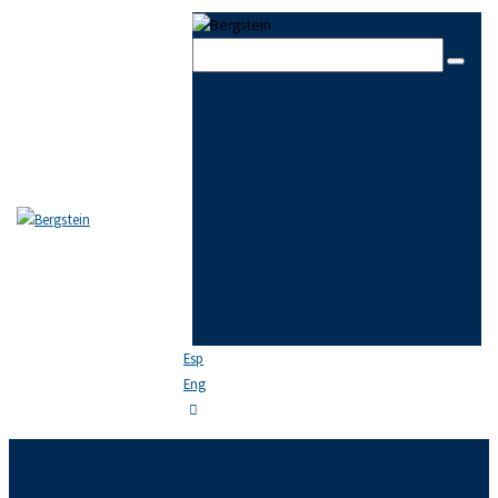
Skip to content
Skip to sidebar
Skip to footer
Close
EL ESTUDIO
EQUIPO
ÁREAS DE PRÁCTICA
NOTICIAS
FAQ
CONTACTO
Esp
Eng