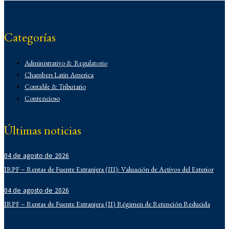
Categorías
Administrativo & Regulatorio
Chambers Latin America
Contable & Tributario
Contencioso
Corporativo
Corporativo
Últimas noticias
Demo
Derecho Administrativo
04 de agosto de 2026
IFLR 1000
Institucionales
IRPF – Rentas de Fuente Extranjera (III): Valuación de Activos del Exterior
Laboral
04 de agosto de 2026
Latin Lawyer 250
IRPF – Rentas de Fuente Extranjera (II) Régimen de Retención Reducida
Legal 500
Legal Alert
Migratorio