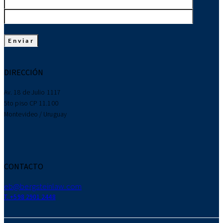
DIRECCIÓN
Av. 18 de Julio 1117
5to piso CP 11.100
Montevideo / Uruguay
CONTACTO
eb@bergsteinlaw.com
T. +598 2901 2448