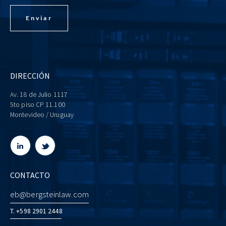
DIRECCIÓN
Av. 18 de Julio 1117
5to piso CP 11.100
Montevideo / Uruguay
CONTACTO
eb@bergsteinlaw.com
T. +598 2901 2448