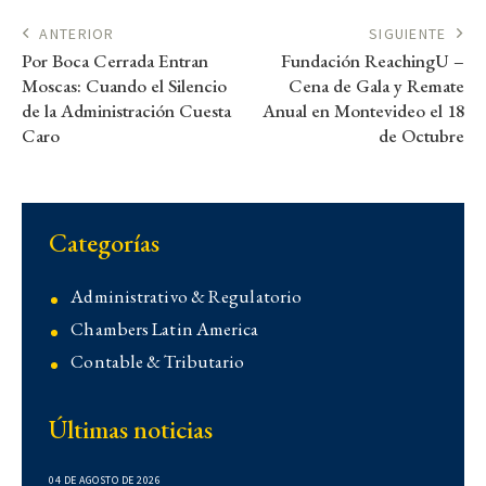
ANTERIOR
SIGUIENTE
Por Boca Cerrada Entran
Fundación ReachingU –
Moscas: Cuando el Silencio
Cena de Gala y Remate
de la Administración Cuesta
Anual en Montevideo el 18
Caro
de Octubre
Categorías
Administrativo & Regulatorio
Chambers Latin America
Contable & Tributario
Contencioso
Últimas noticias
Corporativo
Corporativo
04 DE AGOSTO DE 2026