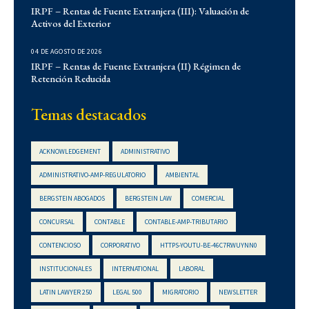
Demo
IRPF – Rentas de Fuente Extranjera (III): Valuación de
Activos del Exterior
Derecho Administrativo
IFLR 1000
04 DE AGOSTO DE 2026
Institucionales
IRPF – Rentas de Fuente Extranjera (II) Régimen de
Retención Reducida
Laboral
Latin Lawyer 250
Temas destacados
Legal 500
Legal Alert
ACKNOWLEDGEMENT
ADMINISTRATIVO
Migratorio
ADMINISTRATIVO-AMP-REGULATORIO
AMBIENTAL
Newsletters
BERGSTEIN ABOGADOS
BERGSTEIN LAW
COMERCIAL
Notarial
CONCURSAL
CONTABLE
CONTABLE-AMP-TRIBUTARIO
Propiedad Intelectual
CONTENCIOSO
CORPORATIVO
HTTPS-YOUTU-BE-46C7RWUYNN0
Reconocimientos
INSTITUCIONALES
INTERNATIONAL
LABORAL
Regulatorio
Reporte Corporativo
LATIN LAWYER 250
LEGAL 500
MIGRATORIO
NEWSLETTER