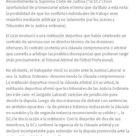
Recientemente la Suprema Corte de Justicia (“la SCJ”) tuvo
oportunidad de pronunciarse sobre el tema que da título a esta nota:
la posibilidad de que los conflictos individuales de trabajo sean
resueltos mediante arbitraje (y no solamente por los Jueces y
Tribunales de la Justicia ordinaria).
El caso involucró a una institución deportiva que había celebrado un
contrato de servicios con un director técnico de las divisiones
inferiores. El contrato contenía una cláusula compromisoria o arbitral
que sometía a arbitraje las posibles discrepancias que pudieran surgir
(más precisamente: al Tribunal Arbitral de Fútbol Profesional).
No obstante, el trabajador inició su acción ante la Justicia Laboral -o
sea: la Justicia Ordinaria- desconociendo la cláusula compromisoria.
La institución deportiva invocó la cláusula arbitral. En su virtud, la
institución deportiva afirmó que los tribunales de las Justicia Ordinaria
(en este caso: el Juzgado Laboral) carecían de jurisdicción para
decidir la disputa. Luego de dos instancias de debate con sentencias
en sentidos opuestos – la de primera instancia rechazando la cláusula
en cuestión y la de segunda instancia reconociendo su validez –, la
SCJ le dio la razón a la institución. Con la discordia de dos de sus
miembros, la SCJ confirmó la vigencia de la cláusula arbitral y se
declaró incompetente para entender en la disputa promovida ante la